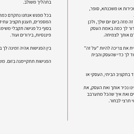
בתהליך משולב.
ירות או משכנתא, סופר,
בכל מפגש אנחנו נתקדם כמה 
 מזה ביום יום שלך, ולכן
המספרים, תענון תקציב עתידי
רור לך כמה באמת העסק
בסוף כל פגישה תקבלי משימות
דם אותך לצמיחה.
פיננסיות, בירורים ועוד.
ת את צריכה להיות "על זה"
בין הפגישות אהיה זמינה לך ב
ד לך כדי שהעסק והבית
הפגישות תתקיימנה בזום. מש
ד בתקציב הביתי, העסקי או
נו נכיר אותך ואת העסק, את
ם ואת איך שהכל מתערבב
י תרצי לבחור.