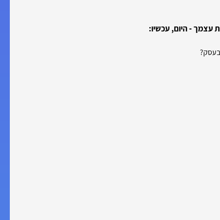
 עצמך - היום, עכשיו:
בעסק?