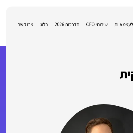
 לעצמאיות
שירותי CFO
הדרכות 2026
בלוג
צרו קשר
ית